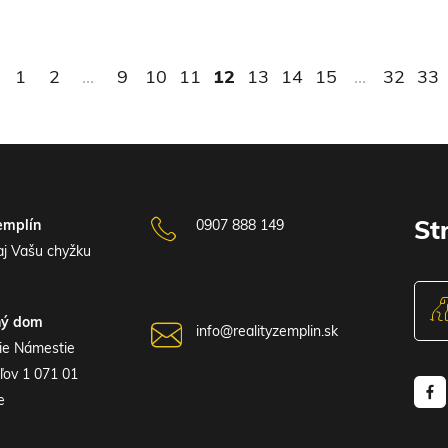
1
2
...
9
10
11
12
13
14
15
...
32
33
emplín
0907 888 149
St
j Vašu chyžku
ný dom
info@realityzemplin.sk
ie Námestie
ľov 1 071 01
e