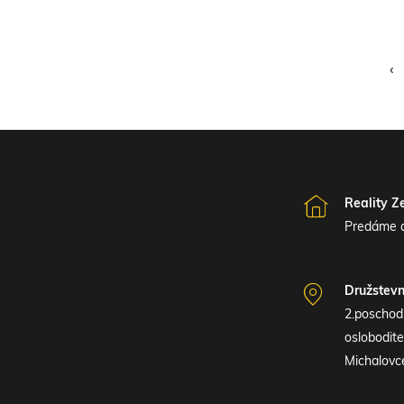
‹
Reality Z
Predáme a
Družstev
2.poschod
oslobodite
Michalovc