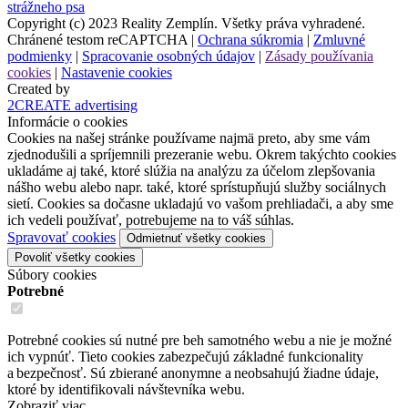
strážneho psa
Copyright (c) 2023 Reality Zemplín. Všetky práva vyhradené.
Chránené testom reCAPTCHA |
Ochrana súkromia
|
Zmluvné
podmienky
|
Spracovanie osobných údajov
|
Zásady používania
cookies
|
Nastavenie cookies
Created by
2CREATE advertising
Informácie o cookies
Cookies na našej stránke používame najmä preto, aby sme vám
zjednodušili a spríjemnili prezeranie webu. Okrem takýchto cookies
ukladáme aj také, ktoré slúžia na analýzu za účelom zlepšovania
nášho webu alebo napr. také, ktoré sprístupňujú služby sociálnych
sietí. Cookies sa dočasne ukladajú vo vašom prehliadači, a aby sme
ich vedeli používať, potrebujeme na to váš súhlas.
Spravovať cookies
Odmietnuť všetky cookies
Povoliť všetky cookies
Súbory cookies
Potrebné
Potrebné cookies sú nutné pre beh samotného webu a nie je možné
ich vypnúť. Tieto cookies zabezpečujú základné funkcionality
a bezpečnosť. Sú zbierané anonymne a neobsahujú žiadne údaje,
ktoré by identifikovali návštevníka webu.
Zobraziť viac