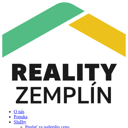
O nás
Ponuka
Služby
Predať za najlepšiu cenu