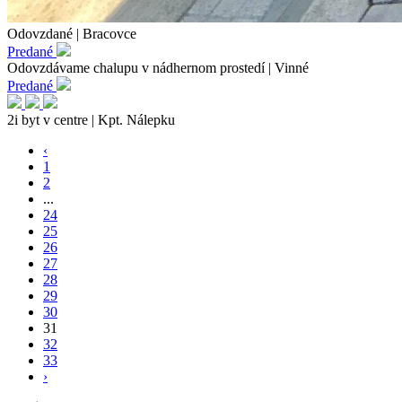
Odovzdané | Bracovce
Predané
Odovzdávame chalupu v nádhernom prostedí | Vinné
Predané
2i byt v centre | Kpt. Nálepku
‹
1
2
...
24
25
26
27
28
29
30
31
32
33
›