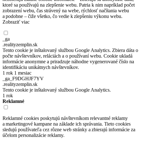
ktoré sa používajú na zlepšenie webu. Patria k nim napríklad počet
zobrazení webu, čas strávený na webe, rýchlosť načítania webu
a podobne – čiže všetko, čo vedie k zlepšeniu výkonu webu.
Zobraziť viac
_ga
.realityzemplin.sk
Tento cookie je inštalovaný službou Google Analytics. Zbiera dáta o
počte návštevníkov, reláciách a o používaní webu. Cookie ukladá
informácie anonymne a priradzuje náhodne vygenerované číslo na
identifikáciu unikátnych návštevníkov.
1 rok 1 mesiac
_ga_F9DGHJF7YV
.realityzemplin.sk
Tento cookie je inštalovaný službou Google Analytics.
1 rok
Reklamné
Reklamné cookies poskytujú návštevníkom relevantné reklamy
a marketingové kampane na základe ich správania. Tieto cookies
sledujú používateľa cez rôzne web stránky a zbierajú informácie za
účelom personalizácie reklamy.