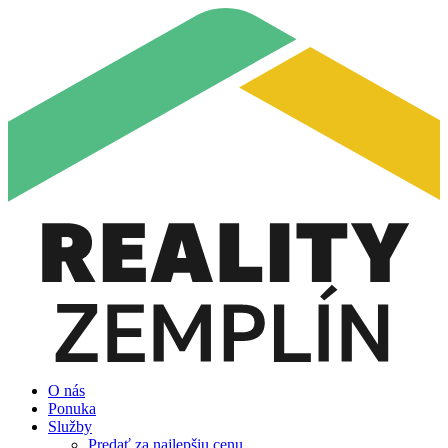
O nás
Ponuka
Služby
Predať za najlepšiu cenu