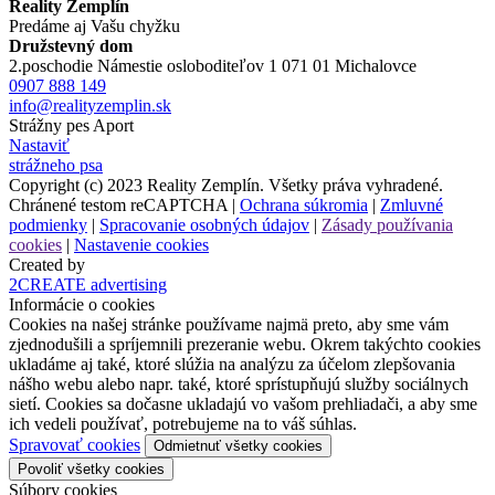
Reality Zemplín
Predáme aj Vašu chyžku
Družstevný dom
2.poschodie Námestie osloboditeľov 1 071 01 Michalovce
0907 888 149
info@realityzemplin.sk
Strážny pes Aport
Nastaviť
strážneho psa
Copyright (c) 2023 Reality Zemplín. Všetky práva vyhradené.
Chránené testom reCAPTCHA |
Ochrana súkromia
|
Zmluvné
podmienky
|
Spracovanie osobných údajov
|
Zásady používania
cookies
|
Nastavenie cookies
Created by
2CREATE advertising
Informácie o cookies
Cookies na našej stránke používame najmä preto, aby sme vám
zjednodušili a spríjemnili prezeranie webu. Okrem takýchto cookies
ukladáme aj také, ktoré slúžia na analýzu za účelom zlepšovania
nášho webu alebo napr. také, ktoré sprístupňujú služby sociálnych
sietí. Cookies sa dočasne ukladajú vo vašom prehliadači, a aby sme
ich vedeli používať, potrebujeme na to váš súhlas.
Spravovať cookies
Odmietnuť všetky cookies
Povoliť všetky cookies
Súbory cookies