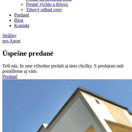
Predať rýchlo a férovo
Trhový odhad ceny
Predané
Blog
Kontakt
Strážny
pes Aport
Úspešne predané
Teší nás, že sme výhodne predali aj tieto chyžky. S predajom radi
pomôžeme aj vám.
Predané