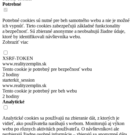
Potrebné
Potrebné cookies sú nutné pre beh samotného webu a nie je možné
ich vypnúť. Tieto cookies zabezpečujú základné funkcionality
a bezpečnosť. Sú zbierané anonymne a neobsahujú žiadne údaje,
ktoré by identifikovali návštevníka webu.
Zobraziť viac
XSRF-TOKEN
www.realityzemplin.sk
Tento cookie je potrebný pre bezpečnosť webu
2 hodiny
starterkit_session
www.realityzemplin.sk
Tento cookie je potrebný pre beh webu
2 hodiny
Analytické
Analytické cookies sa používajú na zbieranie dát, z ktorých je
vidieť, ako používatelia narábajú s webom. Monitorujú aj výkon
webu po rôznych aktivitách používateľa. O návštevníkovi ale
nezbierajú žiadne osobné informácie – zbierajú sa anonymné dáta,